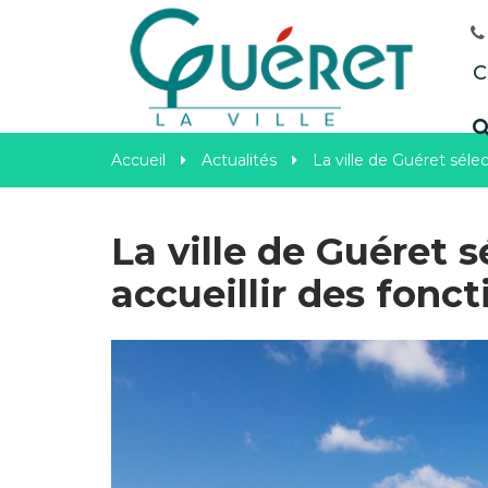
Gestion des traceurs
C
Accueil
Actualités
La ville de Guéret séle
La ville de Guéret 
accueillir des fonc