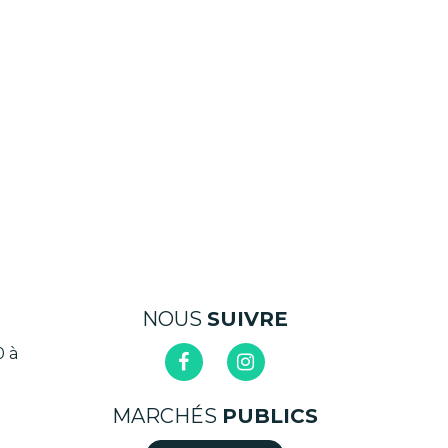
NOUS
SUIVRE
0 à
Lien
Lien
vers
vers
MARCHÉS
PUBLICS
le
le