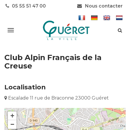
Gestion des traceurs
05 55 51 47 00
Nous contacter
Aller
Alle
à
à
la
la
rec
navigation
Club Alpin Français de la
Creuse
Localisation
Escalade 11 rue de Braconne 23000 Guéret
+
−