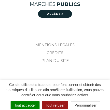
vers
vers
MARCHÉS
PUBLICS
le
le
compte
compte
ACCÉDER
Facebook
Instagram
MENTIONS LÉGALES
CRÉDITS
PLAN DU SITE
Ce site utilise des traceurs pour fonctionner et obtenir des
statistiques d'utilisation afin améliorer l'utilisation, vous pouvez
contrôler ceux que vous souhaitez activer.
Tout accepter
Tout refuser
Personnaliser