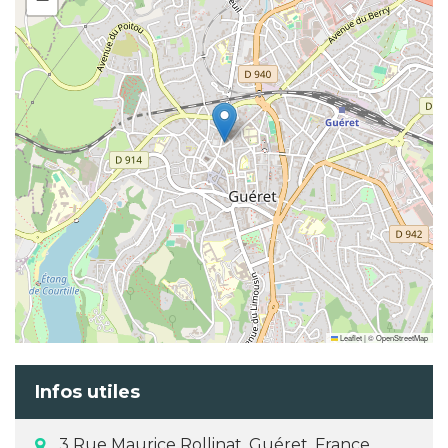
Leaflet
|
©
OpenStreetMap
Infos utiles
3 Rue Maurice Rollinat, Guéret, France