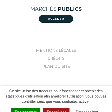
vers
vers
MARCHÉS
PUBLICS
le
le
compte
compte
ACCÉDER
Facebook
Instagram
MENTIONS LÉGALES
CRÉDITS
PLAN DU SITE
Ce site utilise des traceurs pour fonctionner et obtenir des
statistiques d'utilisation afin améliorer l'utilisation, vous pouvez
contrôler ceux que vous souhaitez activer.
Tout accepter
Tout refuser
Personnaliser