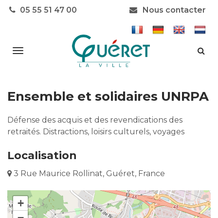
Gestion des traceurs
05 55 51 47 00
Nous contacter
Aller
Alle
à
à
la
la
rec
navigation
Ensemble et solidaires UNRPA
Défense des acquis et des revendications des
retraités. Distractions, loisirs culturels, voyages
Localisation
3 Rue Maurice Rollinat, Guéret, France
+
−