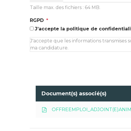
Taille max. des fichiers : 64 MB.
RGPD
*
J’accepte la politique de confidentiali
J'accepte que les informations transmises s
ma candidature.
Document(s) associé(s)
OFFREEMPLOI_ADJOINT(E)ANI