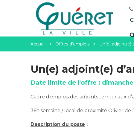
Gestion des traceurs
C
Accueil
Offres d’emplois
Un(e) adjoint(e)
Un(e) adjoint(e) d’
Date limite de l'offre : dimanch
Cadre d’emplois des adjoints territoriaux d
36h semaine / local de proximité Olivier de
Description du poste
: