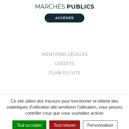
vers
vers
MARCHÉS
PUBLICS
le
le
compte
compte
ACCÉDER
Facebook
Instagram
MENTIONS LÉGALES
CRÉDITS
PLAN DU SITE
Ce site utilise des traceurs pour fonctionner et obtenir des
statistiques d'utilisation afin améliorer l'utilisation, vous pouvez
contrôler ceux que vous souhaitez activer.
Tout accepter
Tout refuser
Personnaliser