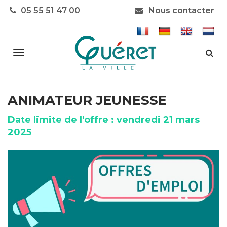
Gestion des traceurs
05 55 51 47 00
Nous contacter
Aller
Alle
à
à
la
la
rec
navigation
ANIMATEUR JEUNESSE
Date limite de l'offre : vendredi 21 mars
2025